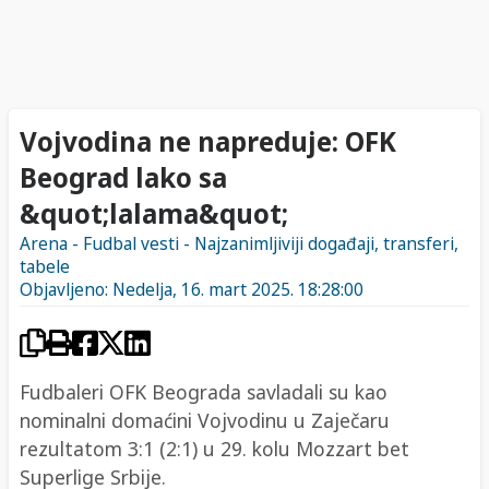
Vojvodina ne napreduje: OFK
Beograd lako sa
&quot;lalama&quot;
Arena - Fudbal vesti - Najzanimljiviji događaji, transferi,
tabele
Objavljeno: Nedelja, 16. mart 2025. 18:28:00
Fudbaleri OFK Beograda savladali su kao
nominalni domaćini Vojvodinu u Zaječaru
rezultatom 3:1 (2:1) u 29. kolu Mozzart bet
Superlige Srbije.