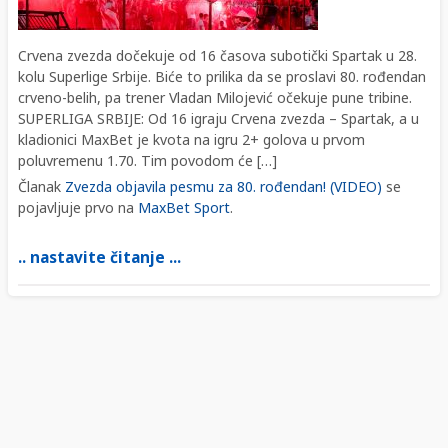
Crvena zvezda dočekuje od 16 časova subotički Spartak u 28.
kolu Superlige Srbije. Biće to prilika da se proslavi 80. rođendan
crveno-belih, pa trener Vladan Milojević očekuje pune tribine.
SUPERLIGA SRBIJE: Od 16 igraju Crvena zvezda – Spartak, a u
kladionici MaxBet je kvota na igru 2+ golova u prvom
poluvremenu 1.70. Tim povodom će […]
Članak
Zvezda objavila pesmu za 80. rođendan! (VIDEO)
se
pojavljuje prvo na
MaxBet Sport
.
.. nastavite čitanje ...