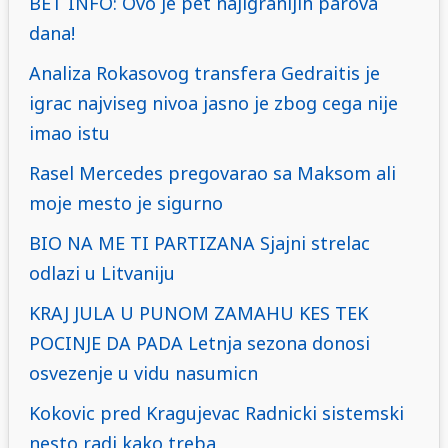
BET INFO: Ovo je pet najigranijih parova
dana!
Analiza Rokasovog transfera Gedraitis je
igrac najviseg nivoa jasno je zbog cega nije
imao istu
Rasel Mercedes pregovarao sa Maksom ali
moje mesto je sigurno
BIO NA ME TI PARTIZANA Sjajni strelac
odlazi u Litvaniju
KRAJ JULA U PUNOM ZAMAHU KES TEK
POCINJE DA PADA Letnja sezona donosi
osvezenje u vidu nasumicn
Kokovic pred Kragujevac Radnicki sistemski
nesto radi kako treba