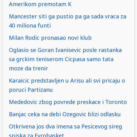
Amerikom premotam K
Mancester siti ga pustio pa ga sada vraca za
40 miliona funti
Milan Rodic pronasao novi klub
Oglasio se Goran Ivanisevic posle rastanka
sa grckim teniserom Cicpasa samo tata
moze da trenir
Karaicic predstavljen u Arisu ali svi pricaju o
poruci Partizanu
Mededovic zbog povrede preskace i Toronto
Banjac ceka na debi Ozegovic blizi odlasku
Otkrivena jos dva imena sa Pesicevog sireg
spiska za Evrobasket