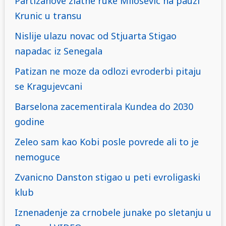
Partizanove zlatne ruke Milosevic na pauzi
Krunic u transu
Nislije ulazu novac od Stjuarta Stigao
napadac iz Senegala
Patizan ne moze da odlozi evroderbi pitaju
se Kragujevcani
Barselona zacementirala Kundea do 2030
godine
Zeleo sam kao Kobi posle povrede ali to je
nemoguce
Zvanicno Danston stigao u peti evroligaski
klub
Iznenadenje za crnobele junake po sletanju u