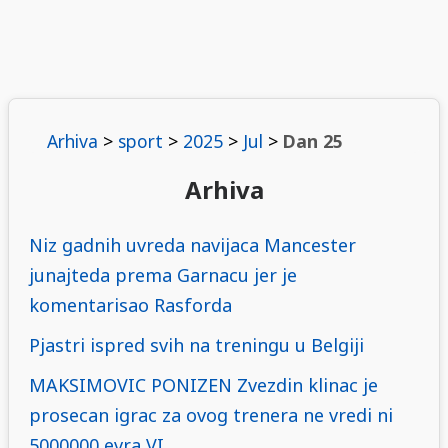
Arhiva
>
sport
>
2025
>
Jul
>
Dan 25
Arhiva
Niz gadnih uvreda navijaca Mancester
junajteda prema Garnacu jer je
komentarisao Rasforda
Pjastri ispred svih na treningu u Belgiji
MAKSIMOVIC PONIZEN Zvezdin klinac je
prosecan igrac za ovog trenera ne vredi ni
5000000 evra VI