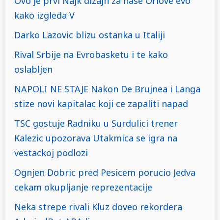
Ovo je prvi Najk dizajn za nase Orlove evo
kako izgleda V
Darko Lazovic blizu ostanka u Italiji
Rival Srbije na Evrobasketu i te kako
oslabljen
NAPOLI NE STAJE Nakon De Brujnea i Langa
stize novi kapitalac koji ce zapaliti napad
TSC gostuje Radniku u Surdulici trener
Kalezic upozorava Utakmica se igra na
vestackoj podlozi
Ognjen Dobric pred Pesicem porucio Jedva
cekam okupljanje reprezentacije
Neka strepe rivali Kluz doveo rekordera