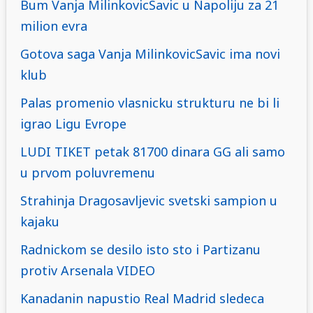
Bum Vanja MilinkovicSavic u Napoliju za 21
milion evra
Gotova saga Vanja MilinkovicSavic ima novi
klub
Palas promenio vlasnicku strukturu ne bi li
igrao Ligu Evrope
LUDI TIKET petak 81700 dinara GG ali samo
u prvom poluvremenu
Strahinja Dragosavljevic svetski sampion u
kajaku
Radnickom se desilo isto sto i Partizanu
protiv Arsenala VIDEO
Kanadanin napustio Real Madrid sledeca