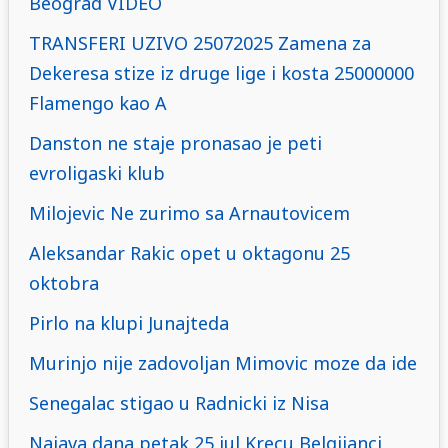
Beograd VIDEO
TRANSFERI UZIVO 25072025 Zamena za
Dekeresa stize iz druge lige i kosta 25000000
Flamengo kao A
Danston ne staje pronasao je peti
evroligaski klub
Milojevic Ne zurimo sa Arnautovicem
Aleksandar Rakic opet u oktagonu 25
oktobra
Pirlo na klupi Junajteda
Murinjo nije zadovoljan Mimovic moze da ide
Senegalac stigao u Radnicki iz Nisa
Najava dana petak 25 jul Krecu Belgijanci