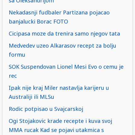
sa Oleksandrijom
Nekadasnji fudbaler Partizana pojacao
banjalucki Borac FOTO
Cicipasa moze da trenira samo njegov tata
Medvedev uzeo Alkarasov recept za bolju
formu
SOK Suspendovan Lionel Mesi Evo o cemu je
rec
Ipak nije kraj Miler nastavlja karijeru u
Australiji ili MLSu
Rodic potpisao u Svajcarskoj
Ogi Stojakovic krade recepte i kuva svoj
MMA rucak Kad se pojavi utakmica s