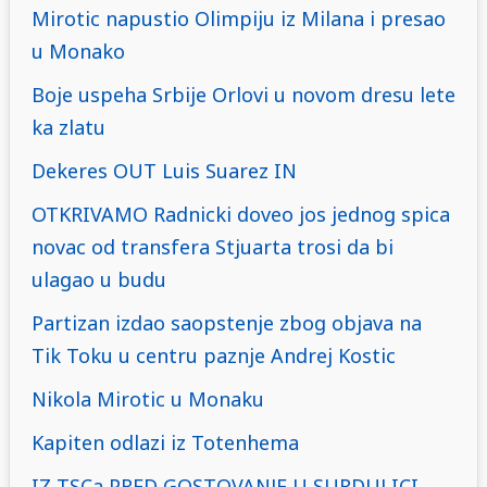
Mirotic napustio Olimpiju iz Milana i presao
u Monako
Boje uspeha Srbije Orlovi u novom dresu lete
ka zlatu
Dekeres OUT Luis Suarez IN
OTKRIVAMO Radnicki doveo jos jednog spica
novac od transfera Stjuarta trosi da bi
ulagao u budu
Partizan izdao saopstenje zbog objava na
Tik Toku u centru paznje Andrej Kostic
Nikola Mirotic u Monaku
Kapiten odlazi iz Totenhema
IZ TSCa PRED GOSTOVANJE U SURDULICI