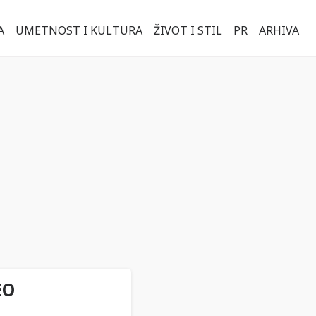
A
UMETNOST I KULTURA
ŽIVOT I STIL
PR
ARHIVA
EO