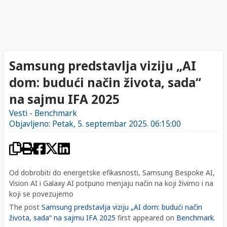
Samsung predstavlja viziju „AI
dom: budući način života, sada“
na sajmu IFA 2025
Vesti - Benchmark
Objavljeno: Petak, 5. septembar 2025. 06:15:00
Od dobrobiti do energetske efikasnosti, Samsung Bespoke AI,
Vision AI i Galaxy AI potpuno menjaju način na koji živimo i na
koji se povezujemo
The post
Samsung predstavlja viziju „AI dom: budući način
života, sada“ na sajmu IFA 2025
first appeared on
Benchmark
.