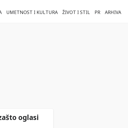
A
UMETNOST I KULTURA
ŽIVOT I STIL
PR
ARHIVA
zašto oglasi