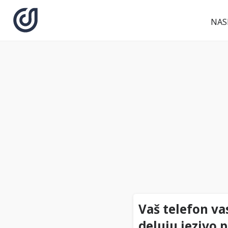
NAS
Vaš telefon va
deluju jezivo 