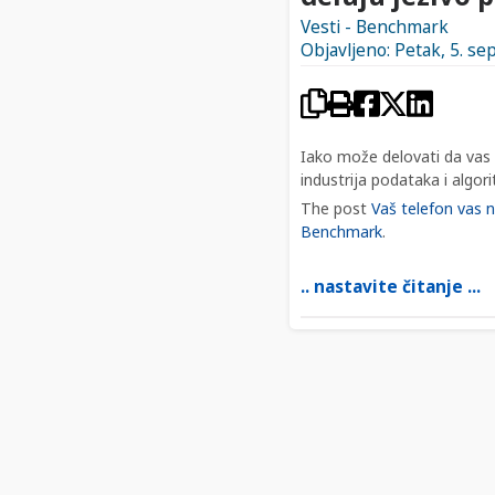
Vesti - Benchmark
Objavljeno: Petak, 5. s
Iako može delovati da vas v
industrija podataka i algor
The post
Vaš telefon vas n
Benchmark
.
.. nastavite čitanje ...