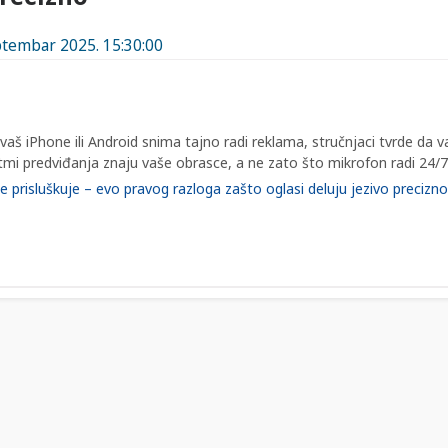
eptembar 2025. 15:30:00
aš iPhone ili Android snima tajno radi reklama, stručnjaci tvrde da v
itmi predviđanja znaju vaše obrasce, a ne zato što mikrofon radi 24/7
e prisluškuje – evo pravog razloga zašto oglasi deluju jezivo precizno