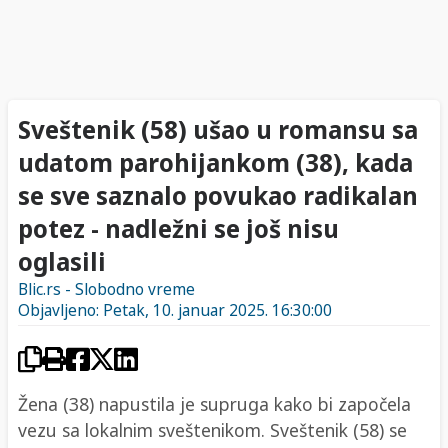
Sveštenik (58) ušao u romansu sa
udatom parohijankom (38), kada
se sve saznalo povukao radikalan
potez - nadležni se još nisu
oglasili
Blic.rs - Slobodno vreme
Objavljeno: Petak, 10. januar 2025. 16:30:00
Žena (38) napustila je supruga kako bi započela
vezu sa lokalnim sveštenikom. Sveštenik (58) se