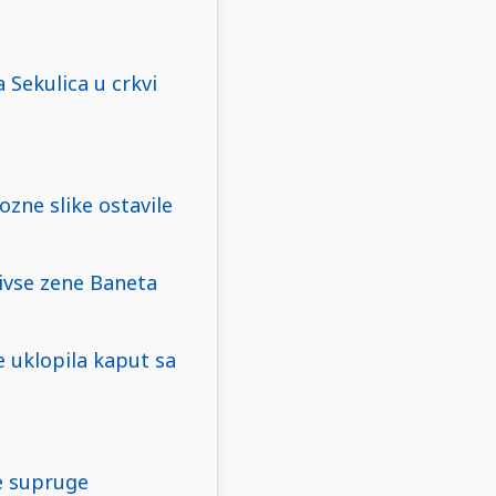
 Sekulica u crkvi
zne slike ostavile
bivse zene Baneta
 uklopila kaput sa
e supruge