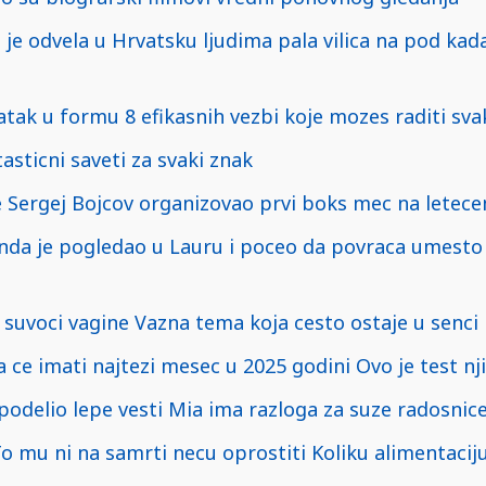
je odvela u Hrvatsku ljudima pala vilica na pod kada 
atak u formu 8 efikasnih vezbi koje mozes raditi sva
asticni saveti za svaki znak
e Sergej Bojcov organizovao prvi boks mec na letec
onda je pogledao u Lauru i poceo da povraca umest
 suvoci vagine Vazna tema koja cesto ostaje u senci
ce imati najtezi mesec u 2025 godini Ovo je test nj
podelio lepe vesti Mia ima razloga za suze radosni
o mu ni na samrti necu oprostiti Koliku alimentacij