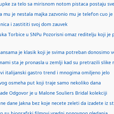
Kupke za telo sa mirisnom notom pistaca postaju sv
 da mu je nestala majka zazvonio mu je telefon cuo je 
nica i zastititi svoj dom zauvek
uka Torbice u SNPu Pozorisni omaz reditelju koji je
jansama je klasik koji je svima potreban donosimo v
ami sta je pronasla u zemlji kad su pretrazili slike 
vi italijanski gastro trend i mnogima omiljeno jelo
vog osmeha put koji traje samo nekoliko dana
lade Odgovor je u Malone Souliers Bridal kolekciji
ne dane Jakna bez koje necete zeleti da izadete iz s
vo su biografski filmovi vredni ponovnog gledanja