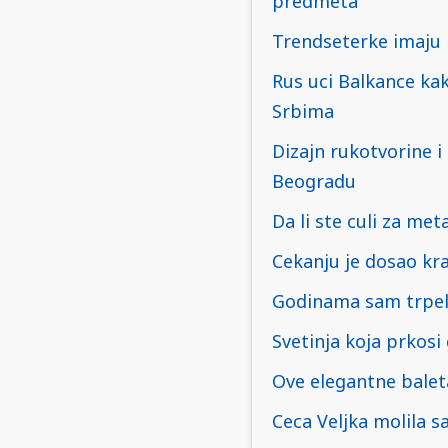
predmeta
Trendseterke imaju 
Rus uci Balkance kak
Srbima
Dizajn rukotvorine 
Beogradu
Da li ste culi za me
Cekanju je dosao kra
Godinama sam trpela
Svetinja koja prkosi g
Ove elegantne balet
Ceca Veljka molila s