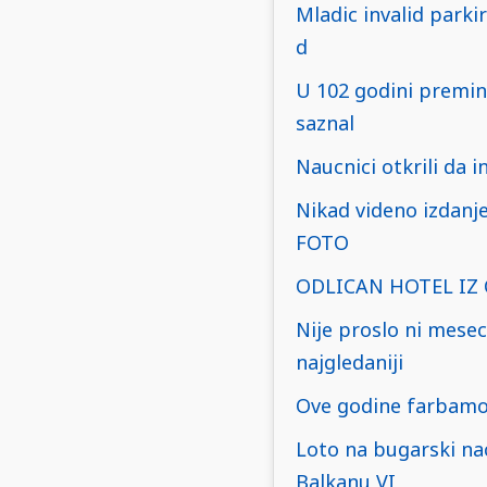
Mladic invalid parki
d
U 102 godini preminu
saznal
Naucnici otkrili da 
Nikad videno izdanje
FOTO
ODLICAN HOTEL IZ C
Nije proslo ni mesec
najgledaniji
Ove godine farbamo 
Loto na bugarski na
Balkanu VI