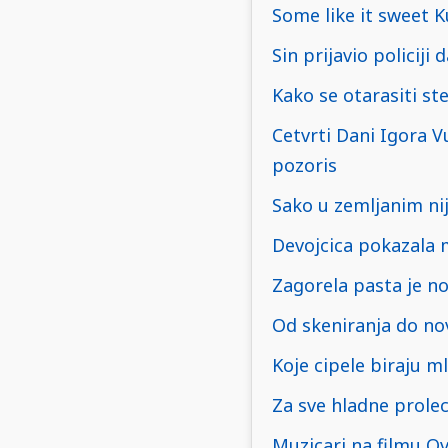
Some like it sweet 
Sin prijavio policiji
Kako se otarasiti ste
Cetvrti Dani Igora V
pozoris
Sako u zemljanim ni
Devojcica pokazala m
Zagorela pasta je no
Od skeniranja do no
Koje cipele biraju m
Za sve hladne prolec
Muzicari na filmu O