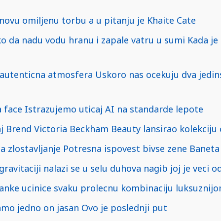
novu omiljenu torbu a u pitanju je Khaite Cate
o da nadu vodu hranu i zapale vatru u sumi Kada je 
i autenticna atmosfera Uskoro nas ocekuju dva jedi
ta face Istrazujemo uticaj AI na standarde lepote
j Brend Victoria Beckham Beauty lansirao kolekciju 
 zlostavljanje Potresna ispovest bivse zene Baneta
ravitaciji nalazi se u selu duhova nagib joj je veci od 
anke ucinice svaku prolecnu kombinaciju luksuznij
amo jedno on jasan Ovo je poslednji put