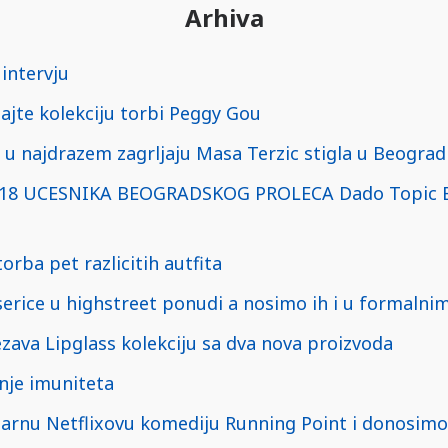
Arhiva
 intervju
ajte kolekciju torbi Peggy Gou
u najdrazem zagrljaju Masa Terzic stigla u Beograd
18 UCESNIKA BEOGRADSKOG PROLECA Dado Topic Bo
orba pet razlicitih autfita
serice u highstreet ponudi a nosimo ih i u formalni
ava Lipglass kolekciju sa dva nova proizvoda
anje imuniteta
arnu Netflixovu komediju Running Point i donosimo