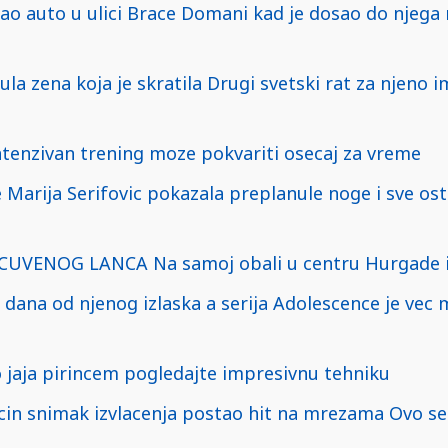
rao auto u ulici Brace Domani kad je dosao do njega n
la zena koja je skratila Drugi svetski rat za njeno i
intenzivan trening moze pokvariti osecaj za vreme
 Marija Serifovic pokazala preplanule noge i sve ost
UVENOG LANCA Na samoj obali u centru Hurgade i
 dana od njenog izlaska a serija Adolescence je vec
jaja pirincem pogledajte impresivnu tehniku
cin snimak izvlacenja postao hit na mrezama Ovo s