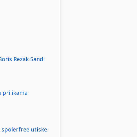
ris Rezak Sandi
m prilikama
 spolerfree utiske