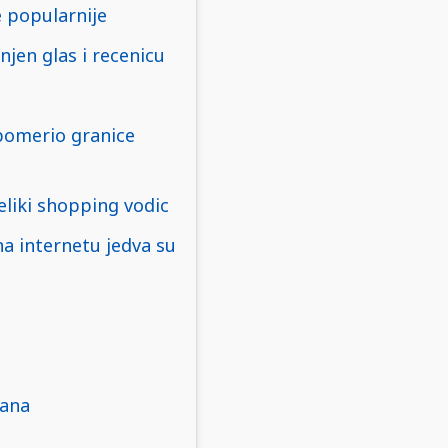
e popularnije
njen glas i recenicu
 pomerio granice
eliki shopping vodic
na internetu jedva su
tana