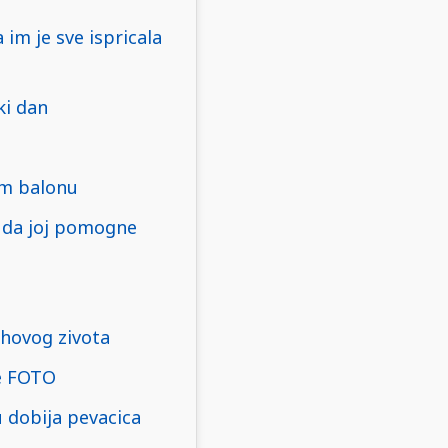
im je sve ispricala
ki dan
em balonu
o da joj pomogne
ihovog zivota
ce FOTO
u dobija pevacica