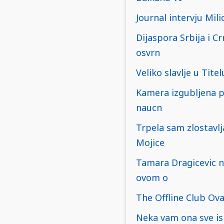
Journal intervju Mili
Dijaspora Srbija i C
osvrn
Veliko slavlje u Tit
Kamera izgubljena pr
naucn
Trpela sam zlostavlj
Mojice
Tamara Dragicevic n
ovom o
The Offline Club Ovaj
Neka vam ona sve is