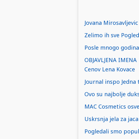
Jovana Mirosavljevic
Zelimo ih sve Pogled
Posle mnogo godina 
OBJAVLJENA IMENA 
Cenov Lena Kovace
Journal inspo Jedna t
Ovo su najbolje duk
MAC Cosmetics osvez
Uskrsnja jela za jac
Pogledali smo popul