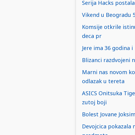
Serija Hacks postala
Vikend u Beogradu 
Komsije otkrile isti
deca pr
Jere ima 36 godina i 
Blizanci razdvojeni 
Marni nas novom ko
odlazak u tereta
ASICS Onitsuka Tige
zutoj boji
Bolest Jovane Joksim
Devojcica pokazala m