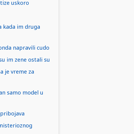
stize uskoro
 a kada im druga
 onda napravili cudo
su im zene ostali su
a je vreme za
ran samo model u
 pribojava
 misterioznog