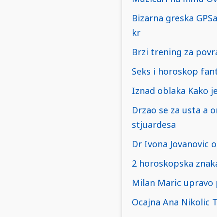
Bizarna greska GPSa 
kr
Brzi trening za povr
Seks i horoskop fant
Iznad oblaka Kako j
Drzao se za usta a 
stjuardesa
Dr Ivona Jovanovic o
2 horoskopska znaka 
Milan Maric upravo 
Ocajna Ana Nikolic T