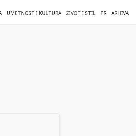
A
UMETNOST I KULTURA
ŽIVOT I STIL
PR
ARHIVA