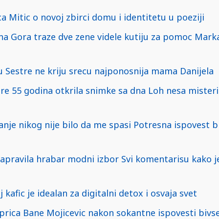
ca Mitic o novoj zbirci domu i identitetu u poeziji
rna Gora traze dve zene videle kutiju za pomoc Marka
elu Sestre ne kriju srecu najponosnija mama Danijela
e 55 godina otkrila snimke sa dna Loh nesa misterio
anje nikog nije bilo da me spasi Potresna ispovest 
apravila hrabar modni izbor Svi komentarisu kako je
 kafic je idealan za digitalni detox i osvaja svet
prica Bane Mojicevic nakon sokantne ispovesti bivs