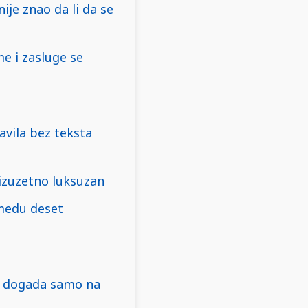
ije znao da li da se
me i zasluge se
avila bez teksta
zuzetno luksuzan
 medu deset
e dogada samo na