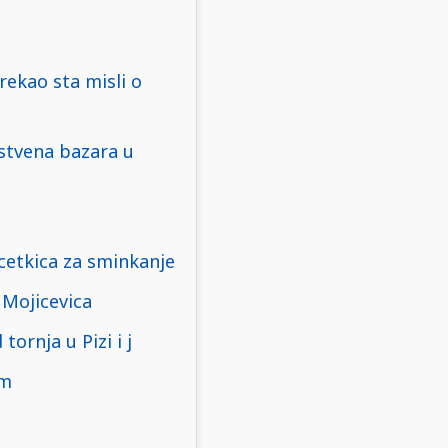
rekao sta misli o
nstvena bazara u
cetkica za sminkanje
 Mojicevica
tornja u Pizi i j
om