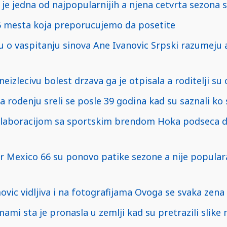
 je jedna od najpopularnijih a njena cetvrta sezona 
5 mesta koja preporucujemo da posetite
nu o vaspitanju sinova Ane Ivanovic Srpski razumeju
neizlecivu bolest drzava ga je otpisala a roditelji su
na rodenju sreli se posle 39 godina kad su saznali ko 
laboracijom sa sportskim brendom Hoka podseca d
r Mexico 66 su ponovo patike sezone a nije popula
ovic vidljiva i na fotografijama Ovoga se svaka zena
ami sta je pronasla u zemlji kad su pretrazili slike