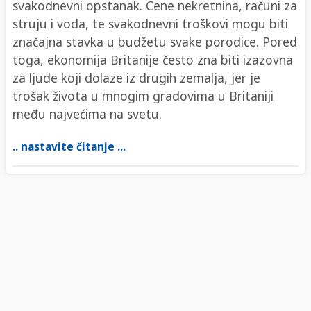
svakodnevni opstanak. Cene nekretnina, računi za
struju i voda, te svakodnevni troškovi mogu biti
značajna stavka u budžetu svake porodice. Pored
toga, ekonomija Britanije često zna biti izazovna
za ljude koji dolaze iz drugih zemalja, jer je
trošak života u mnogim gradovima u Britaniji
među najvećima na svetu.
.. nastavite čitanje ...