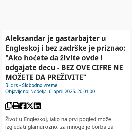
Aleksandar je gastarbajter u
Engleskoj i bez zadrške je priznao:
"Ako hoćete da živite ovde i
odgajate decu - BEZ OVE CIFRE NE
MOŽETE DA PREŽIVITE"
Blic.rs - Slobodno vreme
Objavljeno: Nedelja, 6. april 2025. 20:01:00
Život u Engleskoj, iako na prvi pogled može
izgledati glamurozno, za mnoge je borba za