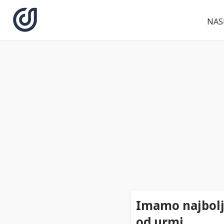
NAS
Imamo najbolji
od urmi