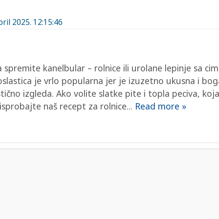
pril 2025. 12:15:46
premite kanelbular – rolnice ili urolane lepinje sa c
slastica je vrlo popularna jer je izuzetno ukusna i boga
ično izgleda. Ako volite slatke pite i topla peciva, ko
isprobajte naš recept za rolnice...
Read more »