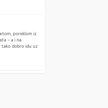
imetom, poreklom iz
ta – a i na
ja tako dobro idu uz