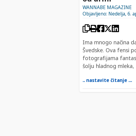
WANNABE MAGAZINE
Objavljeno: Nedelja, 6. a
Ima mnogo načina da s
Švedske. Ova fensi po
fotografijama fantast
šolju hladnog mleka, 
.. nastavite čitanje ...