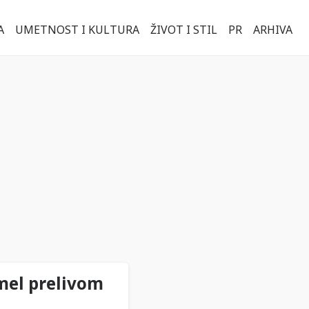
A
UMETNOST I KULTURA
ŽIVOT I STIL
PR
ARHIVA
amel prelivom