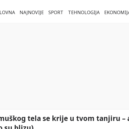
LOVNA
NAJNOVIJE
SPORT
TEHNOLOGIJA
EKONOMIJ
uškog tela se krije u tvom tanjiru – a
o su blizu)