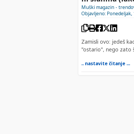
Muški magazin - trendovi,
Objavljeno: Ponedeljak, 
Zamisli ovo: jedeš kao
"ostario", nego zato š
.. nastavite čitanje ...