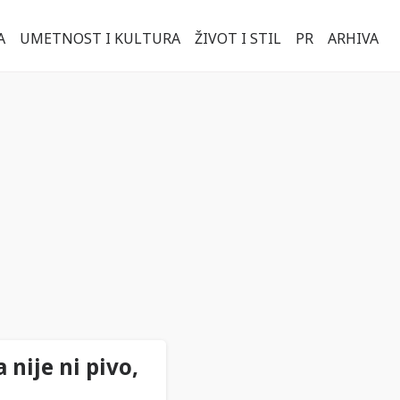
A
UMETNOST I KULTURA
ŽIVOT I STIL
PR
ARHIVA
 nije ni pivo,