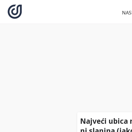
NAS
Najveći ubica m
ni slanina (iak