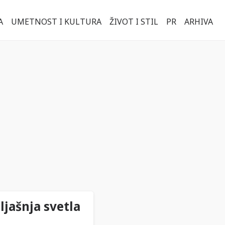
A
UMETNOST I KULTURA
ŽIVOT I STIL
PR
ARHIVA
ljašnja svetla