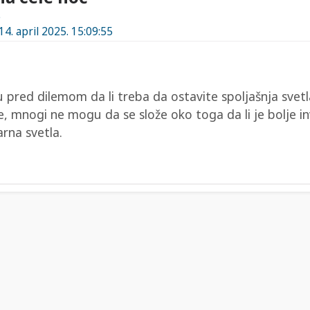
e
14. april 2025. 15:09:55
u pred dilemom da li treba da ostavite spoljašnja svetl
đe, mnogi ne mogu da se slože oko toga da li je bolje in
arna svetla.