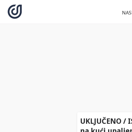
NAS
UKLJUČENO / IS
na kući upalje