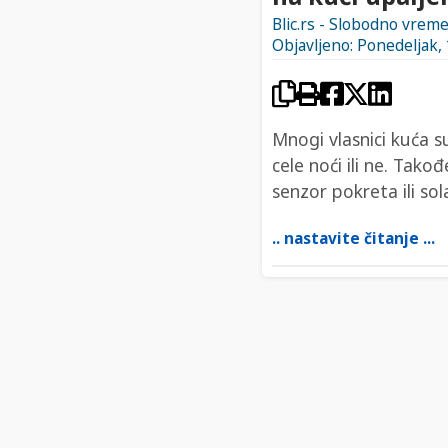
Blic.rs - Slobodno vrem
Objavljeno: Ponedeljak, 
Mnogi vlasnici kuća s
cele noći ili ne. Tako
senzor pokreta ili sol
.. nastavite čitanje ...