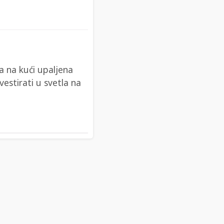
a na kući upaljena
vestirati u svetla na