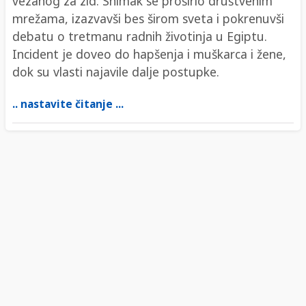
vezanog za zid. Snimak se proširio društvenim
mrežama, izazvavši bes širom sveta i pokrenuvši
debatu o tretmanu radnih životinja u Egiptu.
Incident je doveo do hapšenja i muškarca i žene,
dok su vlasti najavile dalje postupke.
.. nastavite čitanje ...