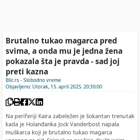
Brutalno tukao magarca pred
svima, a onda mu je jedna žena
pokazala šta je pravda - sad joj
preti kazna
Blic.rs - Slobodno vreme
Objavljeno: Utorak, 15. april 2025. 20:30:00
Na periferiji Kaira zabeležen je šokantan trenutak
kada je Holanđanka Jock Vanderbost napala
muškarca koji je brutalno tukao magarca