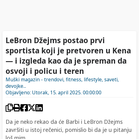
LeBron Džejms postao prvi
sportista koji je pretvoren u Kena
— i izgleda kao da je spreman da
osvoji i policu i teren
Muški magazin - trendovi, fitness, lifestyle, saveti,
devojke...
Objavljeno: Utorak, 15. april 2025. 00:00:00
Da je neko rekao da će Barbi i LeBron Džejms
završiti u istoj rečenici, pomislio bi da je u pitanju
loš mim...