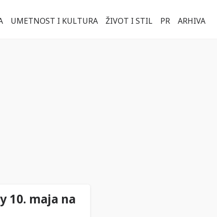
A
UMETNOST I KULTURA
ŽIVOT I STIL
PR
ARHIVA
y 10. maja na