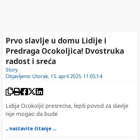
Prvo slavlje u domu Lidije i
Predraga Ocokoljica! Dvostruka
radost i sreća
Story
Objavljeno: Utorak, 15. april 2025. 11:05:14
Lidija Ocokoljić presrećna, lepši povod za slavlje
nije mogao da bude
.. nastavite čitanje ...