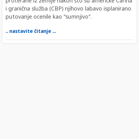
proterane iz zemlje nakon što su američke Carina
i granična služba (CBP) njihovo labavo isplanirano
putovanje ocenile kao "sumnjivo".
.. nastavite čitanje ...