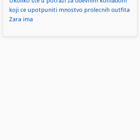
Ukoliko ste u potrazi za odevnim komadom
koji ce upotpuniti mnostvo prolecnih outfita
Zara ima