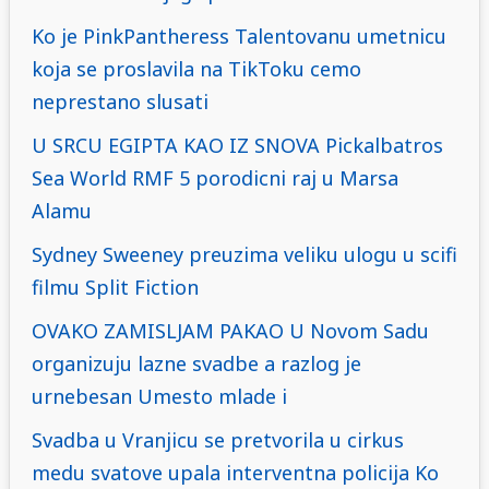
Ko je PinkPantheress Talentovanu umetnicu
koja se proslavila na TikToku cemo
neprestano slusati
U SRCU EGIPTA KAO IZ SNOVA Pickalbatros
Sea World RMF 5 porodicni raj u Marsa
Alamu
Sydney Sweeney preuzima veliku ulogu u scifi
filmu Split Fiction
OVAKO ZAMISLJAM PAKAO U Novom Sadu
organizuju lazne svadbe a razlog je
urnebesan Umesto mlade i
Svadba u Vranjicu se pretvorila u cirkus
medu svatove upala interventna policija Ko