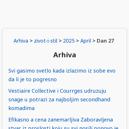
Arhiva
>
zivot-i-stil
>
2025
>
April
>
Dan 27
Arhiva
Svi gasimo svetlo kada izlazimo iz sobe evo
da li je to pogresno
Vestiaire Collective i Courrges udruzuju
snage u potrazi za najboljim secondhand
komadima
Efikasno a cena zanemarljiva Zaboravljena
stvar iz proslosti koju su svi nosili ponovo je