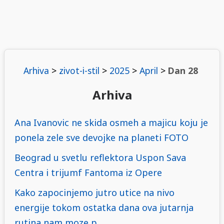
Arhiva
>
zivot-i-stil
>
2025
>
April
>
Dan 28
Arhiva
Ana Ivanovic ne skida osmeh a majicu koju je
ponela zele sve devojke na planeti FOTO
Beograd u svetlu reflektora Uspon Sava
Centra i trijumf Fantoma iz Opere
Kako zapocinjemo jutro utice na nivo
energije tokom ostatka dana ova jutarnja
rutina nam moze p