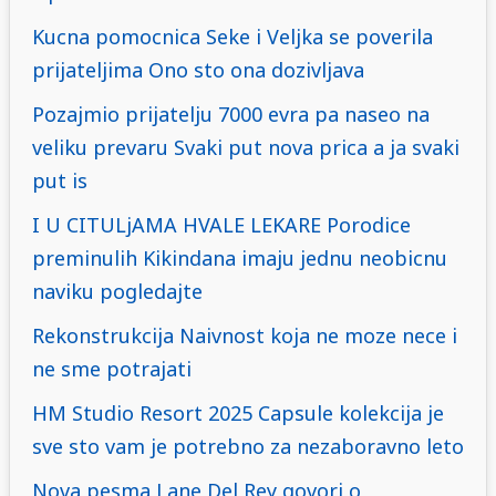
Kucna pomocnica Seke i Veljka se poverila
prijateljima Ono sto ona dozivljava
Pozajmio prijatelju 7000 evra pa naseo na
veliku prevaru Svaki put nova prica a ja svaki
put is
I U CITULjAMA HVALE LEKARE Porodice
preminulih Kikindana imaju jednu neobicnu
naviku pogledajte
Rekonstrukcija Naivnost koja ne moze nece i
ne sme potrajati
HM Studio Resort 2025 Capsule kolekcija je
sve sto vam je potrebno za nezaboravno leto
Nova pesma Lane Del Rey govori o