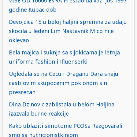
VISE OD 10000 EVRA Prestao da vazi jos 1997
godine Kupac dob
Devojcica 15 u beloj haljini spremna za udaju
skocila u ledeni Lim Nastavnik Mico nije
oklevao
Bela majica i suknja sa sljokicama je letnja
uniforma fashion influenserki
Ugledala se na Cecu i Draganu Dara snaju
casti ovim skupocenim poklonom sin
presrecan
Dina Dzinovic zablistala u belom Haljina
izazvala burne reakcije
Kako ublaziti simptome PCOSa Razgovarali
smo sa nutricionistkinjom