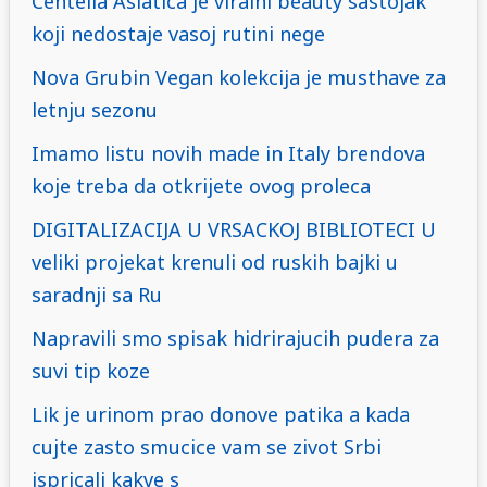
Centella Asiatica je viralni beauty sastojak
koji nedostaje vasoj rutini nege
Nova Grubin Vegan kolekcija je musthave za
letnju sezonu
Imamo listu novih made in Italy brendova
koje treba da otkrijete ovog proleca
DIGITALIZACIJA U VRSACKOJ BIBLIOTECI U
veliki projekat krenuli od ruskih bajki u
saradnji sa Ru
Napravili smo spisak hidrirajucih pudera za
suvi tip koze
Lik je urinom prao donove patika a kada
cujte zasto smucice vam se zivot Srbi
ispricali kakve s