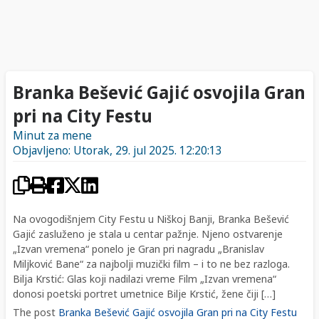
Branka Bešević Gajić osvojila Gran
pri na City Festu
Minut za mene
Objavljeno: Utorak, 29. jul 2025. 12:20:13
Na ovogodišnjem City Festu u Niškoj Banji, Branka Bešević
Gajić zasluženo je stala u centar pažnje. Njeno ostvarenje
„Izvan vremena“ ponelo je Gran pri nagradu „Branislav
Miljković Bane“ za najbolji muzički film – i to ne bez razloga.
Bilja Krstić: Glas koji nadilazi vreme Film „Izvan vremena“
donosi poetski portret umetnice Bilje Krstić, žene čiji […]
The post
Branka Bešević Gajić osvojila Gran pri na City Festu