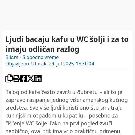
Ljudi bacaju kafu u WC šolji i za to
imaju odličan razlog
Blic.rs - Slobodno vreme
Objavljeno: Utorak, 29. jul 2025. 18:30:04
Talog od kafe često završi u đubretu – ali to je
zapravo rasipanje jednog višenamenskog kućnog
sredstva. Sve više ljudi koristi ono što smatraju
kuhinjskim otpadom u kupatilu – posebno za
čišćenje WC šolje. Iako na prvi pogled zvuči
neobično, ovaj trik ima vrlo praktičnu primenu.