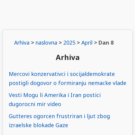
Arhiva
>
naslovna
>
2025
>
April
>
Dan 8
Arhiva
Mercovi konzervativci i socijaldemokrate
postigli dogovor o formiranju nemacke vlade
Vesti Mogu li Amerika i Iran postici
dugorocni mir video
Gutteres ogorcen frustriran i ljut zbog
izraelske blokade Gaze