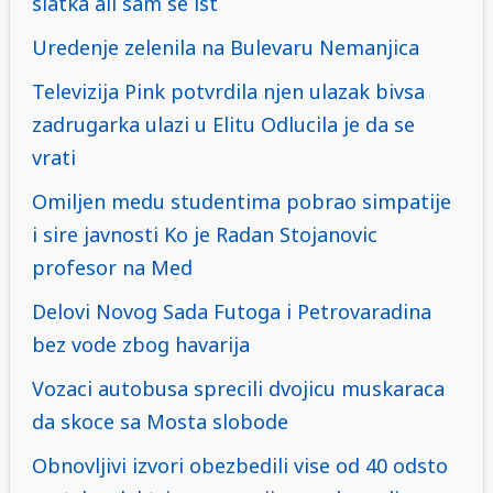
slatka ali sam se ist
Uredenje zelenila na Bulevaru Nemanjica
Televizija Pink potvrdila njen ulazak bivsa
zadrugarka ulazi u Elitu Odlucila je da se
vrati
Omiljen medu studentima pobrao simpatije
i sire javnosti Ko je Radan Stojanovic
profesor na Med
Delovi Novog Sada Futoga i Petrovaradina
bez vode zbog havarija
Vozaci autobusa sprecili dvojicu muskaraca
da skoce sa Mosta slobode
Obnovljivi izvori obezbedili vise od 40 odsto