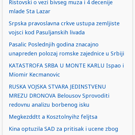
Ristovski o vezi bivseg muza i 4 decenije
mlade Sta Lazar
Srpska pravoslavna crkve ustupa zemljiste
vojsci kod Pasuljanskih livada
Pasalic Poslednjih godina znacajno
unapreden polozaj romske zajednice u Srbiji
KATASTROFA SRBA U MONTE KARLU Ispao i
Miomir Kecmanovic
RUSKA VOJSKA STVARA JEDINSTVENU
MREZU DRONOVA Belousov Sprovoditi
redovnu analizu borbenog isku
Megkezddtt a Kosztolnyihz feljtsa
Kina optuzila SAD za pritisak i ucene zbog