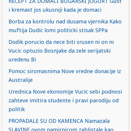
RECEPT ZA DOMACI BUGARSKI JOGURT Gust
i kremast jos ukusniji kada je domaci
Borba za kontrolu nad dusama vjernika Kako
muftija Dudic lomi politicki stisak SPPa
Dodik porucio da nece biti srusen ni on ni
Vucic optuzio Bosnjake da zele serijatski
uredenu Bi
Pomoc siromasnima Nove vredne donacije iz
Australije
Urednica Nove ekonomije Vucic sebi podnosi
zahteve imitira studente i pravi parodiju od
politik
PROPADALE SU OD KAMENCA Namazala
SLAVINE ovom namirnicom zablistale kao