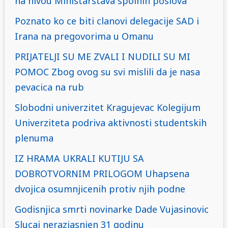
na nivou Ministarstava spolnih poslova
Poznato ko ce biti clanovi delegacije SAD i
Irana na pregovorima u Omanu
PRIJATELJI SU ME ZVALI I NUDILI SU MI
POMOC Zbog ovog su svi mislili da je nasa
pevacica na rub
Slobodni univerzitet Kragujevac Kolegijum
Univerziteta podriva aktivnosti studentskih
plenuma
IZ HRAMA UKRALI KUTIJU SA
DOBROTVORNIM PRILOGOM Uhapsena
dvojica osumnjicenih protiv njih podne
Godisnjica smrti novinarke Dade Vujasinovic
Slucaj nerazjasnjen 31 godinu