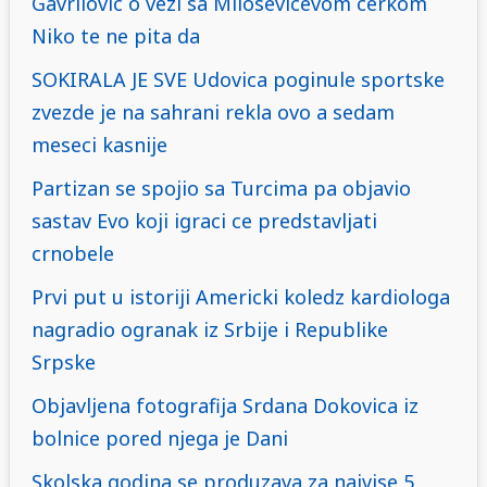
Gavrilovic o vezi sa Milosevicevom cerkom
Niko te ne pita da
SOKIRALA JE SVE Udovica poginule sportske
zvezde je na sahrani rekla ovo a sedam
meseci kasnije
Partizan se spojio sa Turcima pa objavio
sastav Evo koji igraci ce predstavljati
crnobele
Prvi put u istoriji Americki koledz kardiologa
nagradio ogranak iz Srbije i Republike
Srpske
Objavljena fotografija Srdana Dokovica iz
bolnice pored njega je Dani
Skolska godina se produzava za najvise 5