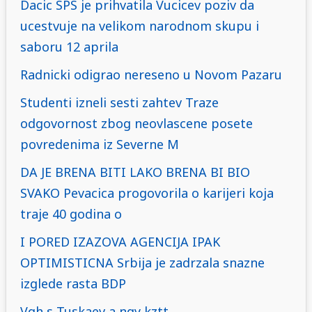
Dacic SPS je prihvatila Vucicev poziv da
ucestvuje na velikom narodnom skupu i
saboru 12 aprila
Radnicki odigrao nereseno u Novom Pazaru
Studenti izneli sesti zahtev Traze
odgovornost zbog neovlascene posete
povredenima iz Severne M
DA JE BRENA BITI LAKO BRENA BI BIO
SVAKO Pevacica progovorila o karijeri koja
traje 40 godina o
I PORED IZAZOVA AGENCIJA IPAK
OPTIMISTICNA Srbija je zadrzala snazne
izglede rasta BDP
Vgh s Tuskaev a ngy kztt