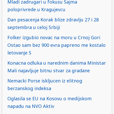
Mladi zadrugari u fokusu Sajma
poloprivrede u Kragujevcu
Dan pesacenja Korak blize zdravlju 27 i 28
septembra u celoj Srbiji
Folker izgubio novac na moru u Crnoj Gori
Ostao sam bez 900 evra papreno me kostalo
letovanje S
Konacna odluka u narednim danima Ministar
Mali najavljuje bitnu stvar za gradane
Nemacki Porse iskljucen iz elitnog
berzanskog indeksa
Oglasila se EU na Kosovu o medijskom
napadu na NVO Aktiv