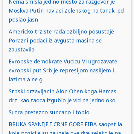
Nema smisla jedino mesto za razgovor je
Moskva Putin navlaci Zelenskog na tanak led
poslao jasn
Americko trziste rada ozbiljno posustaje
Porazni podaci iz avgusta masina se
zaustavila
Evropske demokrate Vucicu Vi ugrozavate
evropski put Srbije represijom nasiljem i
lazima a ne g
Srpski drzavljanin Alon Ohen koga Hamas
drzi kao taoca izgubio je vid na jedno oko
Sutra pretezno suncano i toplo
BRUKA SPANIJE I CRNE GORE FIBA saopstila
koje pozicije su zauzele ove dve selekcije na