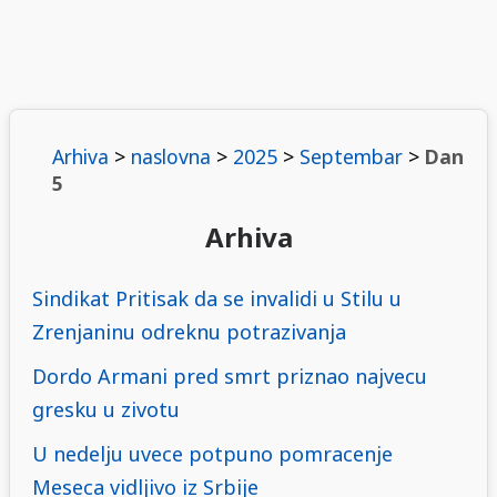
Arhiva
>
naslovna
>
2025
>
Septembar
>
Dan
5
Arhiva
Sindikat Pritisak da se invalidi u Stilu u
Zrenjaninu odreknu potrazivanja
Dordo Armani pred smrt priznao najvecu
gresku u zivotu
U nedelju uvece potpuno pomracenje
Meseca vidljivo iz Srbije