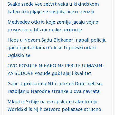
Svake srede vec cetvrt veka u kikindskom
kafeu okupljaju se vaspitacice u penziji
Medvedev otkrio koje zemlje jacaju vojno
prisustvo u blizini ruske teritorije
Haos u Novom Sadu Blokaderi napali policiju
gadali petardama Culi se topovski udari
Oglasio se
OVO POSUDE NIKAKO NE PERITE U MASINI
ZA SUDOVE Posude gubi sjaj i kvalitet
Gajic o pritiscima N1 i cenzuri Doprineli su
razbijanju Narodne stranke u dva navrata
Mladi iz Srbije na evropskom takmicenju
WorldSkills Njih cetvoro pokazace strucno