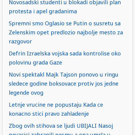
Novosadski studenti u blokadi objavili plan
protesta i apel gradanima
Spremni smo Oglasio se Putin o susretu sa
Zelenskim opet predlozio najbolje mesto za
razgovor
Defrin Izraelska vojska sada kontrolise oko
polovinu grada Gaze
Novi spektakl Majk Tajson ponovo u ringu
sledece godine boksovace protiv jos jedne
legende ovog
Letnje vrucine ne popustaju Kada ce
konacno stici pravo zahladenje
Zbog ovih stihova se ljudi UBIJALI Nasoj
pevacici zabranili pesmu a ona umrla u