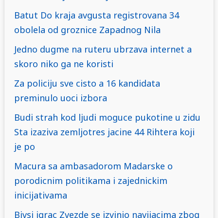
Batut Do kraja avgusta registrovana 34
obolela od groznice Zapadnog Nila
Jedno dugme na ruteru ubrzava internet a
skoro niko ga ne koristi
Za policiju sve cisto a 16 kandidata
preminulo uoci izbora
Budi strah kod ljudi moguce pukotine u zidu
Sta izaziva zemljotres jacine 44 Rihtera koji
je po
Macura sa ambasadorom Madarske o
porodicnim politikama i zajednickim
inicijativama
Bivsi igrac Zvezde se izvinio navijacima zbog