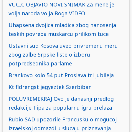
VUCIC OBJAVIO NOVI SNIMAK Za mene je
volja naroda volja Boga VIDEO
Uhapsena dvojica mladica zbog nanosenja
teskih povreda muskarcu prilikom tuce
Ustavni sud Kosova uveo privremenu meru
zbog zalbe Srpske liste o izboru
potpredsednika parlame
Brankovo kolo 54 put Proslava tri jubileja
Kt fldrengst jegyeztek Szerbiban
POLUVREMEKRAJ Ovo je danasnji predlog
redakcije Tipa za popularnu igru prelaza
Rubio SAD upozorile Francusku o mogucoj
izraelskoj odmazdi u slucaju priznavanja