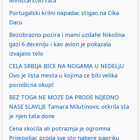
Ministarstvo rata
Portugalski krilni napadac stigao na Cika
Dacu
Bezobrazno pozira i mami uzdahe Nikolina
gazi 6 deceniju i kao avion je pokazala
izvajano telo
CELA SRBIJA BICE NA NOGAMA U NEDELjU
Ovo je lista mesta u kojima ce biti velika
porodicna okupl
BEZ TOGA NE MOZE DA PRODE NIJEDNO
NASE SLAVLJE Tamara Milutinovic otkrila sta
je njen tata done
Cena skocila ali potraznja je ogromna
Prijepoljac proda sve sto nabere papriku