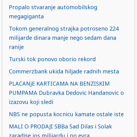
Propalo stvaranje automobilskog
megagiganta
Tokom generalnog strajka potroseno 224
milijarde dinara manje nego sedam dana
ranije
Turski tok ponovo oborio rekord
Commerzbank ukida hiljade radnih mesta
PLACANjE KARTICAMA NA BENZISKIM
PUMPAMA Dubravka Dedovic Handanovic o
izazovu koji sledi
NBS ne popusta kocnicu kamate ostale iste
MALI O PRODAJI SBBa Sad Dilas i Solak
zaradise jos milijardu i po evra