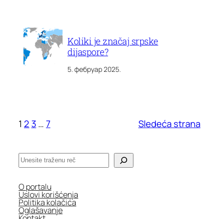
Koliki je značaj srpske
dijaspore?
5. фебруар 2025.
1
2
3
…
7
Sledeća strana
Претрага
O portalu
Uslovi korišćenja
Politika kolačića
Oglašavanje
Kontakt