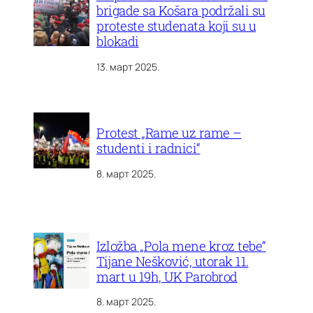
brigade sa Košara podržali su
proteste studenata koji su u
blokadi
13. март 2025.
Protest „Rame uz rame –
studenti i radnici“
8. март 2025.
Izložba „Pola mene kroz tebe“
Tijane Nešković, utorak 11.
mart u 19h, UK Parobrod
8. март 2025.