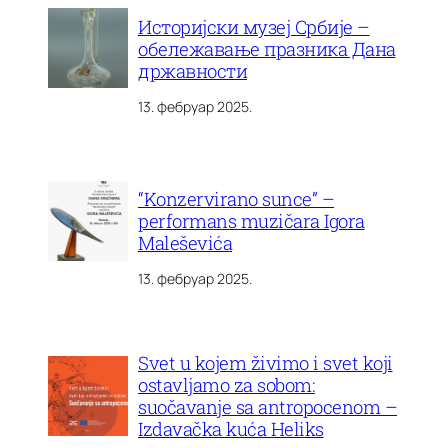
Историјски музеј Србије –
обележавање празника Дана
државности
13. фебруар 2025.
“Konzervirano sunce” –
performans muzičara Igora
Maleševića
13. фебруар 2025.
Svet u kojem živimo i svet koji
ostavljamo za sobom:
suočavanje sa antropocenom –
Izdavačka kuća Heliks