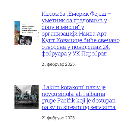
Изложба „Емерик Фејеш –
уметник са градовима у
срцу и мисли“ у
организацији Наива Арт
Култ Ковачице биће свечано
отворена у понедељак 24.
фебруара у УК Пароброд
21. фебруар 2025.
„Lakim korakom“ naziv je
novog singla, ali i albuma
grupe Pacifik koji je dostupan
na svim streaming servisima!
21. фебруар 2025.