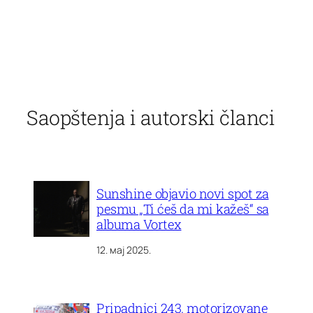
Скочи
на
Saopštenja i autorski članci
садржај
Sunshine objavio novi spot za
pesmu „Ti ćeš da mi kažeš“ sa
albuma Vortex
12. мај 2025.
Pripadnici 243. motorizovane