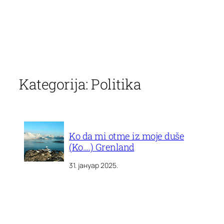
Скочи
на
Kategorija:
Politika
садржај
Ko da mi otme iz moje duše
(Ko….) Grenland
31. јануар 2025.