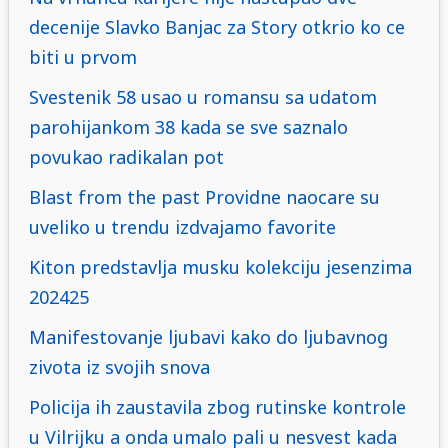
decenije Slavko Banjac za Story otkrio ko ce
biti u prvom
Svestenik 58 usao u romansu sa udatom
parohijankom 38 kada se sve saznalo
povukao radikalan pot
Blast from the past Providne naocare su
uveliko u trendu izdvajamo favorite
Kiton predstavlja musku kolekciju jesenzima
202425
Manifestovanje ljubavi kako do ljubavnog
zivota iz svojih snova
Policija ih zaustavila zbog rutinske kontrole
u Vilrijku a onda umalo pali u nesvest kada