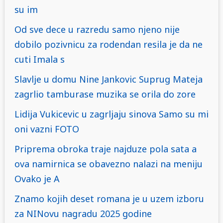
su im
Od sve dece u razredu samo njeno nije
dobilo pozivnicu za rodendan resila je da ne
cuti Imala s
Slavlje u domu Nine Jankovic Suprug Mateja
zagrlio tamburase muzika se orila do zore
Lidija Vukicevic u zagrljaju sinova Samo su mi
oni vazni FOTO
Priprema obroka traje najduze pola sata a
ova namirnica se obavezno nalazi na meniju
Ovako je A
Znamo kojih deset romana je u uzem izboru
za NINovu nagradu 2025 godine