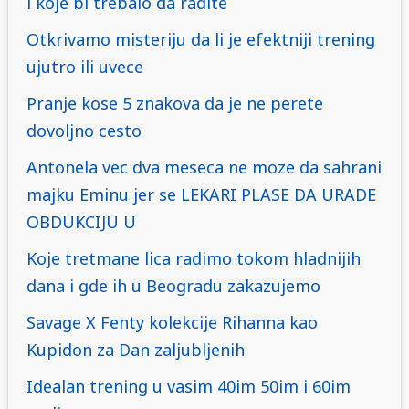
i koje bi trebalo da radite
Otkrivamo misteriju da li je efektniji trening
ujutro ili uvece
Pranje kose 5 znakova da je ne perete
dovoljno cesto
Antonela vec dva meseca ne moze da sahrani
majku Eminu jer se LEKARI PLASE DA URADE
OBDUKCIJU U
Koje tretmane lica radimo tokom hladnijih
dana i gde ih u Beogradu zakazujemo
Savage X Fenty kolekcije Rihanna kao
Kupidon za Dan zaljubljenih
Idealan trening u vasim 40im 50im i 60im