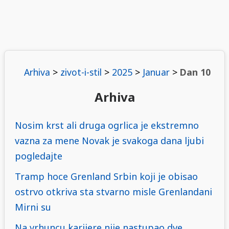
Arhiva
>
zivot-i-stil
>
2025
>
Januar
>
Dan 10
Arhiva
Nosim krst ali druga ogrlica je ekstremno
vazna za mene Novak je svakoga dana ljubi
pogledajte
Tramp hoce Grenland Srbin koji je obisao
ostrvo otkriva sta stvarno misle Grenlandani
Mirni su
Na vrhuncu karijere nije nastupao dve